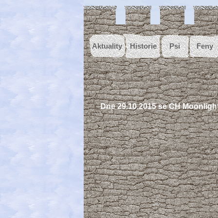
Aktuality
Historie
Psi
Feny
Dne 29.10.2015 se CH Moonlight 