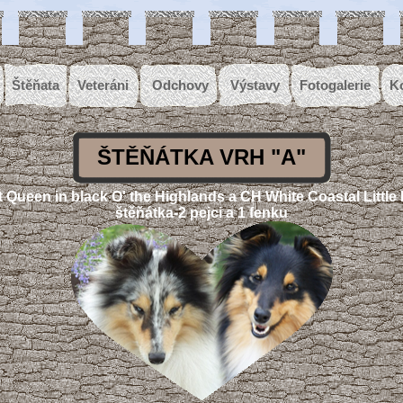
Štěňata
Veteráni
Odchovy
Výstavy
Fotogalerie
K
ŠTĚŇÁTKA VRH "A"
Queen in black O' the Highlands a CH White Coastal Little B
štěňátka-2 pejci a 1 fenku