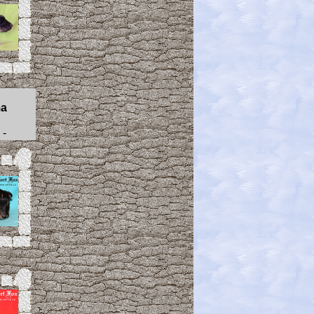
ma
 -