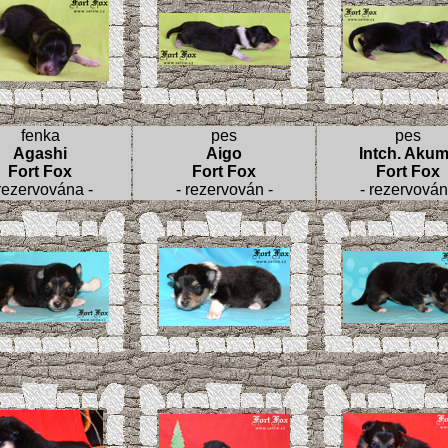
fenka
pes
pes
Agashi
Aigo
Intch. Aku
Fort Fox
Fort Fox
Fort Fox
 rezervována -
- rezervován -
- rezervován