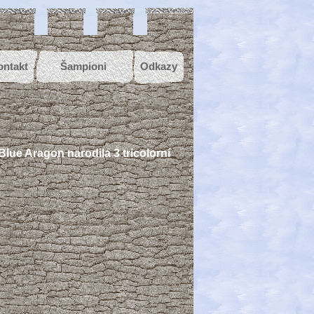
ontakt
Šampioni
Odkazy
lue Aragon narodila 3 tricolorní